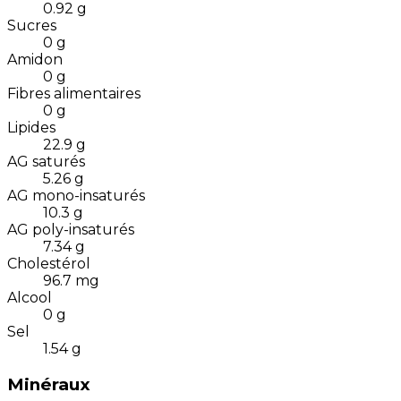
0.92
g
Sucres
0
g
Amidon
0
g
Fibres alimentaires
0
g
Lipides
22.9
g
AG saturés
5.26
g
AG mono-insaturés
10.3
g
AG poly-insaturés
7.34
g
Cholestérol
96.7
mg
Alcool
0
g
Sel
1.54
g
Minéraux