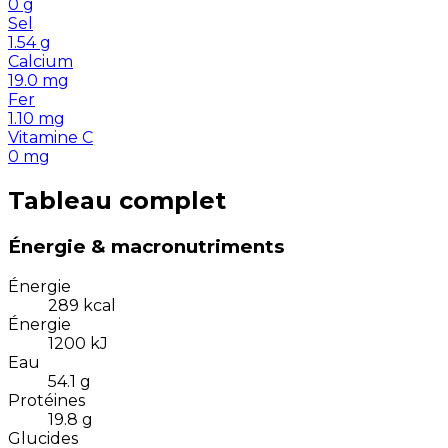
0
g
Sel
1.54
g
Calcium
19.0
mg
Fer
1.10
mg
Vitamine C
0
mg
Tableau complet
Énergie & macronutriments
Énergie
289
kcal
Énergie
1200
kJ
Eau
54.1
g
Protéines
19.8
g
Glucides