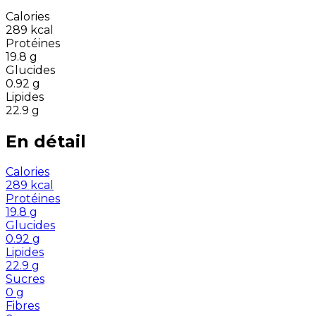
Calories
289
kcal
Protéines
19.8
g
Glucides
0.92
g
Lipides
22.9
g
En détail
Calories
289
kcal
Protéines
19.8
g
Glucides
0.92
g
Lipides
22.9
g
Sucres
0
g
Fibres