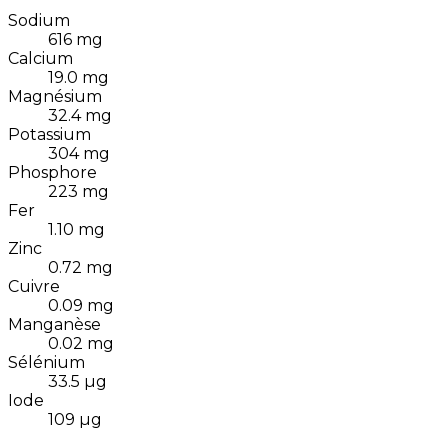
Sodium
616
mg
Calcium
19.0
mg
Magnésium
32.4
mg
Potassium
304
mg
Phosphore
223
mg
Fer
1.10
mg
Zinc
0.72
mg
Cuivre
0.09
mg
Manganèse
0.02
mg
Sélénium
33.5
µg
Iode
109
µg