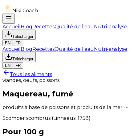
Niki Coach
Accueil
Blog
Recettes
Qualité de l'eau
Nutri-analyse
Télécharger
EN
FR
Accueil
Blog
Recettes
Qualité de l'eau
Nutri-analyse
Télécharger
EN
FR
Tous les aliments
viandes, oeufs, poissons
Maquereau, fumé
produits à base de poissons et produits de la mer · -
Scomber scombrus (Linnaeus, 1758)
Pour 100 g