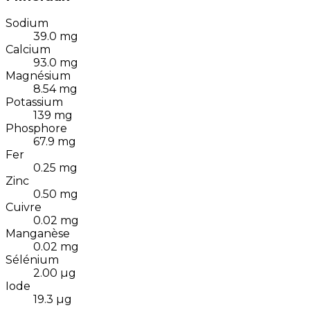
Sodium
39.0
mg
Calcium
93.0
mg
Magnésium
8.54
mg
Potassium
139
mg
Phosphore
67.9
mg
Fer
0.25
mg
Zinc
0.50
mg
Cuivre
0.02
mg
Manganèse
0.02
mg
Sélénium
2.00
µg
Iode
19.3
µg