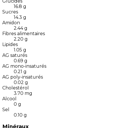
Glucides
16.8
g
Sucres
14.3
g
Amidon
2.44
g
Fibres alimentaires
2.20
g
Lipides
1.05
g
AG saturés
0.69
g
AG mono-insaturés
0.21
g
AG poly-insaturés
0.02
g
Cholestérol
3.70
mg
Alcool
0
g
Sel
0.10
g
Minéraux