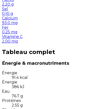
2.20
g
Sel
0.10
g
Calcium
93.0
mg
Fer
0.25
mg
Vitamine C
2.00
mg
Tableau complet
Énergie & macronutriments
Énergie
91.4
kcal
Énergie
386
kJ
Eau
76.7
g
Protéines
2.55
g