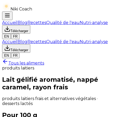
Niki Coach
Accueil
Blog
Recettes
Qualité de l'eau
Nutri-analyse
Télécharger
EN
FR
Accueil
Blog
Recettes
Qualité de l'eau
Nutri-analyse
Télécharger
EN
FR
Tous les aliments
produits laitiers
Lait gélifié aromatisé, nappé
caramel, rayon frais
produits laitiers frais et alternatives végétales ·
desserts lactés
Pour 100 g