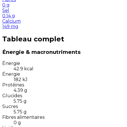
0
g
Sel
0.14
g
Calcium
149
mg
Tableau complet
Énergie & macronutriments
Énergie
42.9
kcal
Énergie
182
kJ
Protéines
4.39
g
Glucides
5.75
g
Sucres
5.75
g
Fibres alimentaires
0
g