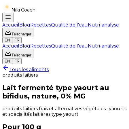
Niki Coach
Accueil
Blog
Recettes
Qualité de l'eau
Nutri-analyse
Télécharger
EN
FR
Accueil
Blog
Recettes
Qualité de l'eau
Nutri-analyse
Télécharger
EN
FR
Tous les aliments
produits laitiers
Lait fermenté type yaourt au
bifidus, nature, 0% MG
produits laitiers frais et alternatives végétales · yaourts
et spécialités laitières type yaourt
Pour 100 g