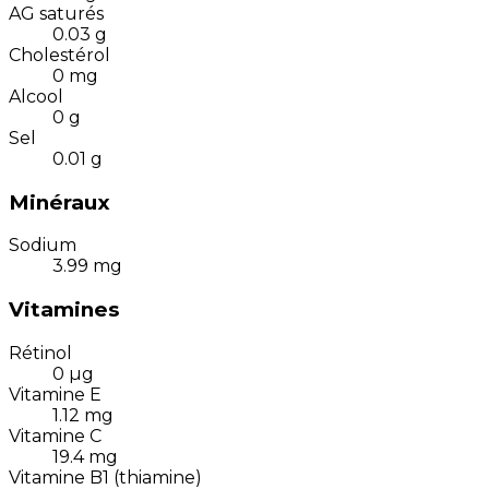
AG saturés
0.03
g
Cholestérol
0
mg
Alcool
0
g
Sel
0.01
g
Minéraux
Sodium
3.99
mg
Vitamines
Rétinol
0
µg
Vitamine E
1.12
mg
Vitamine C
19.4
mg
Vitamine B1 (thiamine)