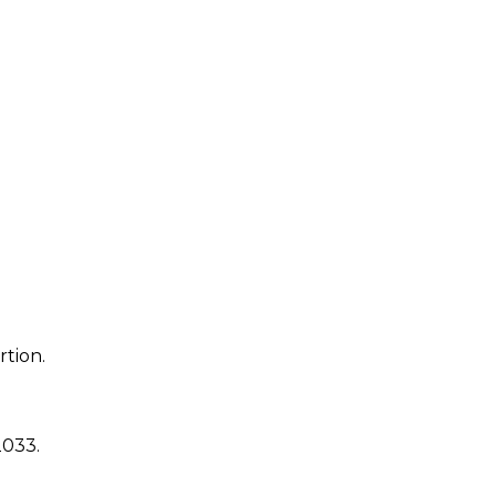
rtion.
2033
.