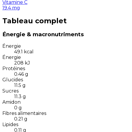
Vitamine C
19.4
mg
Tableau complet
Énergie & macronutriments
Énergie
49.1
kcal
Énergie
208
kJ
Protéines
0.46
g
Glucides
11.5
g
Sucres
11.3
g
Amidon
0
g
Fibres alimentaires
0.21
g
Lipides
0.11
g