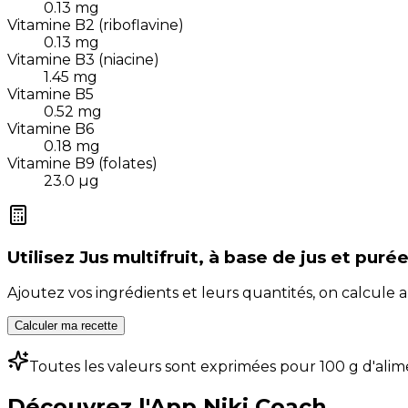
0.13
mg
Vitamine B2 (riboflavine)
0.13
mg
Vitamine B3 (niacine)
1.45
mg
Vitamine B5
0.52
mg
Vitamine B6
0.18
mg
Vitamine B9 (folates)
23.0
µg
Utilisez
Jus multifruit, à base de jus et purée
Ajoutez vos ingrédients et leurs quantités, on calcul
Calculer ma recette
Toutes les valeurs sont exprimées pour 100 g d'alim
Découvrez l'App Niki Coach