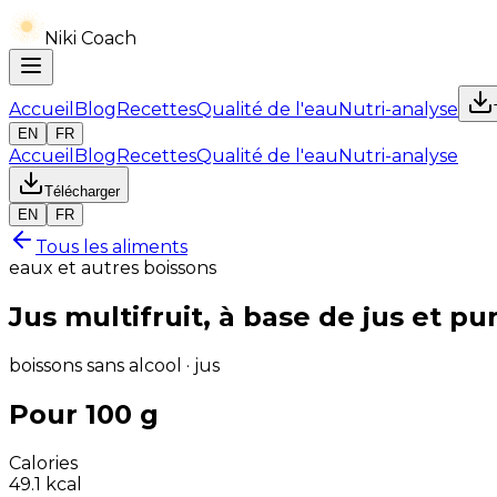
Niki Coach
Accueil
Blog
Recettes
Qualité de l'eau
Nutri-analyse
EN
FR
Accueil
Blog
Recettes
Qualité de l'eau
Nutri-analyse
Télécharger
EN
FR
Tous les aliments
eaux et autres boissons
Jus multifruit, à base de jus et pu
boissons sans alcool · jus
Pour 100 g
Calories
49.1
kcal