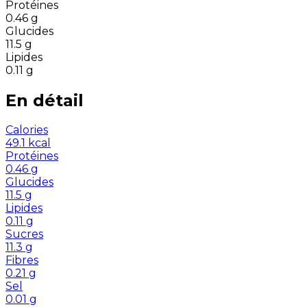
Protéines
0.46
g
Glucides
11.5
g
Lipides
0.11
g
En détail
Calories
49.1
kcal
Protéines
0.46
g
Glucides
11.5
g
Lipides
0.11
g
Sucres
11.3
g
Fibres
0.21
g
Sel
0.01
g