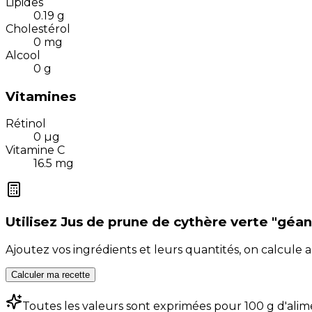
Lipides
0.19
g
Cholestérol
0
mg
Alcool
0
g
Vitamines
Rétinol
0
µg
Vitamine C
16.5
mg
Utilisez
Jus de prune de cythère verte "géante"
Ajoutez vos ingrédients et leurs quantités, on calcul
Calculer ma recette
Toutes les valeurs sont exprimées pour 100 g d'alim