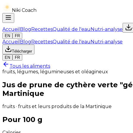
Niki Coach
Accueil
Blog
Recettes
Qualité de l'eau
Nutri-analyse
EN
FR
Accueil
Blog
Recettes
Qualité de l'eau
Nutri-analyse
Télécharger
EN
FR
Tous les aliments
fruits, légumes, légumineuses et oléagineux
Jus de prune de cythère verte "géan
Martinique
fruits · fruits et leurs produits de la Martinique
Pour 100 g
Calories