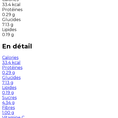
33.4
kcal
Protéines
0.29
g
Glucides
7.13
g
Lipides
0.19
g
En détail
Calories
33.4
kcal
Protéines
0.29
g
Glucides
7.13
g
Lipides
0.19
g
Sucres
4.34
g
Fibres
1.00
g
Vitamine C