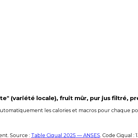
 (variété locale), fruit mûr, pur jus filtré, p
e automatiquement les calories et macros pour chaque po
ent. Source :
Table Ciqual 2025 — ANSES
.
Code Ciqual :