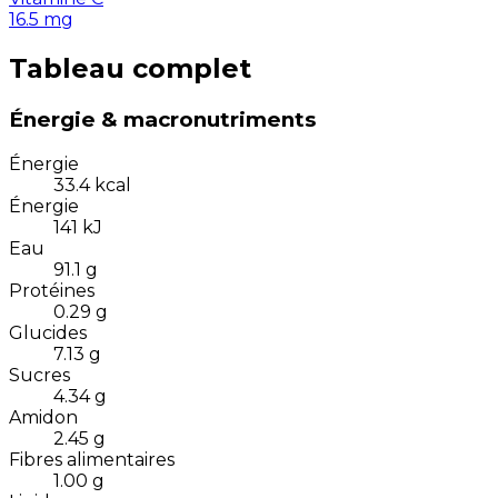
16.5
mg
Tableau complet
Énergie & macronutriments
Énergie
33.4
kcal
Énergie
141
kJ
Eau
91.1
g
Protéines
0.29
g
Glucides
7.13
g
Sucres
4.34
g
Amidon
2.45
g
Fibres alimentaires
1.00
g