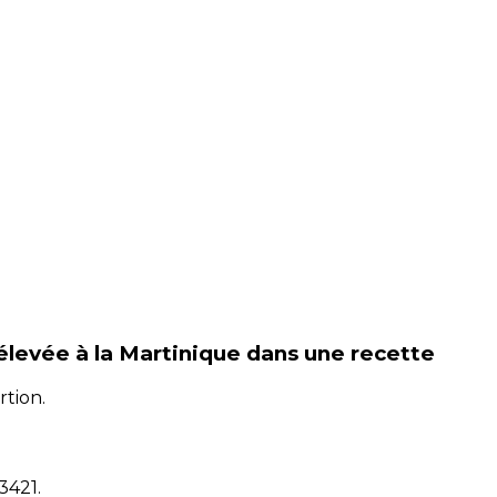
rélevée à la Martinique
dans une recette
rtion.
13421
.