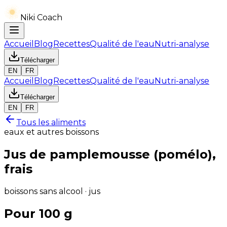
Niki Coach
Accueil
Blog
Recettes
Qualité de l'eau
Nutri-analyse
Télécharger
EN
FR
Accueil
Blog
Recettes
Qualité de l'eau
Nutri-analyse
Télécharger
EN
FR
Tous les aliments
eaux et autres boissons
Jus de pamplemousse (pomélo),
frais
boissons sans alcool · jus
Pour 100 g