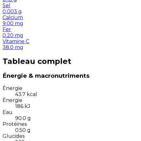
Sel
0.003
g
Calcium
9.00
mg
Fer
0.20
mg
Vitamine C
38.0
mg
Tableau complet
Énergie & macronutriments
Énergie
43.7
kcal
Énergie
186
kJ
Eau
90.0
g
Protéines
0.50
g
Glucides