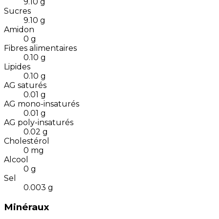
9.10
g
Sucres
9.10
g
Amidon
0
g
Fibres alimentaires
0.10
g
Lipides
0.10
g
AG saturés
0.01
g
AG mono-insaturés
0.01
g
AG poly-insaturés
0.02
g
Cholestérol
0
mg
Alcool
0
g
Sel
0.003
g
Minéraux