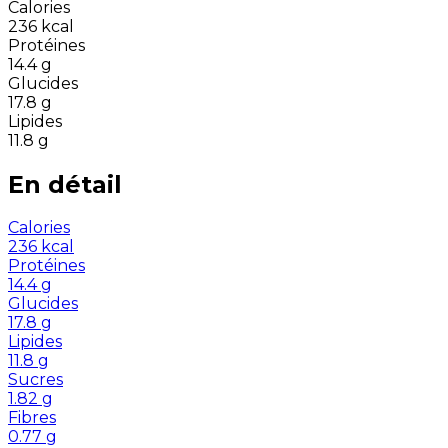
Calories
236
kcal
Protéines
14.4
g
Glucides
17.8
g
Lipides
11.8
g
En détail
Calories
236
kcal
Protéines
14.4
g
Glucides
17.8
g
Lipides
11.8
g
Sucres
1.82
g
Fibres
0.77
g