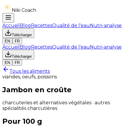
Niki Coach
Accueil
Blog
Recettes
Qualité de l'eau
Nutri-analyse
Télécharger
EN
FR
Accueil
Blog
Recettes
Qualité de l'eau
Nutri-analyse
Télécharger
EN
FR
Tous les aliments
viandes, oeufs, poissons
Jambon en croûte
charcuteries et alternatives végétales · autres
spécialités charcutières
Pour 100 g