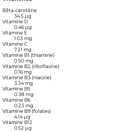
Bêta-carotène
34.5
µg
Vitamine D
0.46
µg
Vitamine E
1.03
mg
Vitamine C
7.21
mg
Vitamine B1 (thiamine)
0.50
mg
Vitamine B2 (riboflavine)
0.16
mg
Vitamine B3 (niacine)
3.34
mg
Vitamine B5
0.38
mg
Vitamine B6
0.23
mg
Vitamine B9 (folates)
4.14
µg
Vitamine B12
0.52
µg