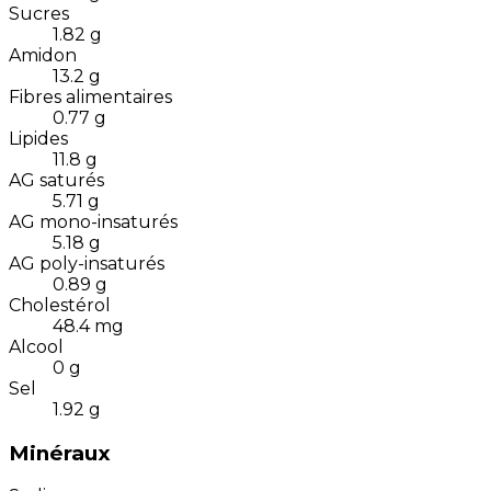
Sucres
1.82
g
Amidon
13.2
g
Fibres alimentaires
0.77
g
Lipides
11.8
g
AG saturés
5.71
g
AG mono-insaturés
5.18
g
AG poly-insaturés
0.89
g
Cholestérol
48.4
mg
Alcool
0
g
Sel
1.92
g
Minéraux