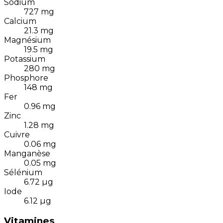
Sodium
727
mg
Calcium
21.3
mg
Magnésium
19.5
mg
Potassium
280
mg
Phosphore
148
mg
Fer
0.96
mg
Zinc
1.28
mg
Cuivre
0.06
mg
Manganèse
0.05
mg
Sélénium
6.72
µg
Iode
6.12
µg
Vitamines