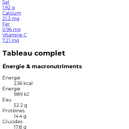
Sel
1.92
g
Calcium
21.3
mg
Fer
0.96
mg
Vitamine C
7.21
mg
Tableau complet
Énergie & macronutriments
Énergie
236
kcal
Énergie
989
kJ
Eau
52.2
g
Protéines
14.4
g
Glucides
17.8
g