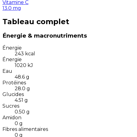
Vitamine C
13.0
mg
Tableau complet
Énergie & macronutriments
Énergie
243
kcal
Énergie
1020
kJ
Eau
48.6
g
Protéines
28.0
g
Glucides
4.51
g
Sucres
0.50
g
Amidon
0
g
Fibres alimentaires
0
g