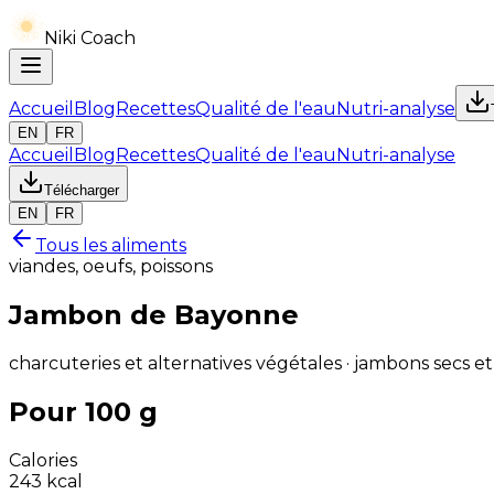
Niki Coach
Accueil
Blog
Recettes
Qualité de l'eau
Nutri-analyse
EN
FR
Accueil
Blog
Recettes
Qualité de l'eau
Nutri-analyse
Télécharger
EN
FR
Tous les aliments
viandes, oeufs, poissons
Jambon de Bayonne
charcuteries et alternatives végétales · jambons secs et
Pour 100 g
Calories
243
kcal