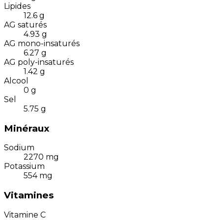
Lipides
12.6
g
AG saturés
4.93
g
AG mono-insaturés
6.27
g
AG poly-insaturés
1.42
g
Alcool
0
g
Sel
5.75
g
Minéraux
Sodium
2270
mg
Potassium
554
mg
Vitamines
Vitamine C