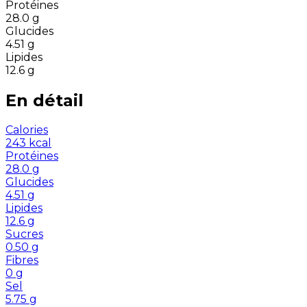
Protéines
28.0
g
Glucides
4.51
g
Lipides
12.6
g
En détail
Calories
243
kcal
Protéines
28.0
g
Glucides
4.51
g
Lipides
12.6
g
Sucres
0.50
g
Fibres
0
g
Sel
5.75
g