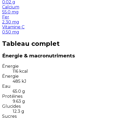
0.02
g
Calcium
55.0
mg
Fer
2.30
mg
Vitamine C
0.50
mg
Tableau complet
Énergie & macronutriments
Énergie
116
kcal
Énergie
485
kJ
Eau
65.0
g
Protéines
9.63
g
Glucides
12.3
g
Sucres