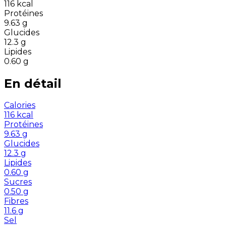
116
kcal
Protéines
9.63
g
Glucides
12.3
g
Lipides
0.60
g
En détail
Calories
116
kcal
Protéines
9.63
g
Glucides
12.3
g
Lipides
0.60
g
Sucres
0.50
g
Fibres
11.6
g
Sel