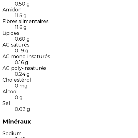
0.50
g
Amidon
11.5
g
Fibres alimentaires
11.6
g
Lipides
0.60
g
AG saturés
0.19
g
AG mono-insaturés
0.16
g
AG poly-insaturés
0.24
g
Cholestérol
0
mg
Alcool
0
g
Sel
0.02
g
Minéraux
Sodium