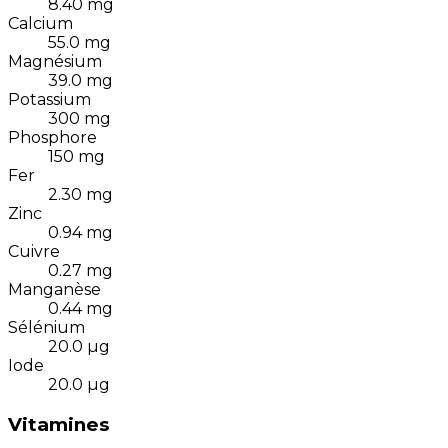
8.40
mg
Calcium
55.0
mg
Magnésium
39.0
mg
Potassium
300
mg
Phosphore
150
mg
Fer
2.30
mg
Zinc
0.94
mg
Cuivre
0.27
mg
Manganèse
0.44
mg
Sélénium
20.0
µg
Iode
20.0
µg
Vitamines