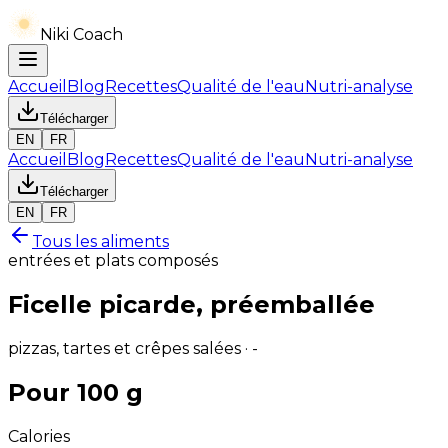
Niki Coach
Accueil
Blog
Recettes
Qualité de l'eau
Nutri-analyse
Télécharger
EN
FR
Accueil
Blog
Recettes
Qualité de l'eau
Nutri-analyse
Télécharger
EN
FR
Tous les aliments
entrées et plats composés
Ficelle picarde, préemballée
pizzas, tartes et crêpes salées · -
Pour 100 g
Calories