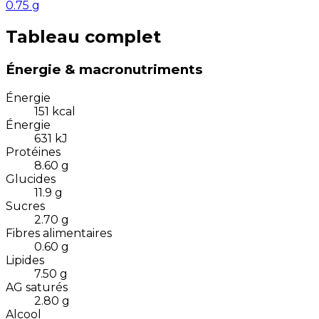
0.75
g
Tableau complet
Énergie & macronutriments
Énergie
151
kcal
Énergie
631
kJ
Protéines
8.60
g
Glucides
11.9
g
Sucres
2.70
g
Fibres alimentaires
0.60
g
Lipides
7.50
g
AG saturés
2.80
g
Alcool