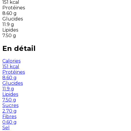
151
kcal
Protéines
8.60
g
Glucides
11.9
g
Lipides
7.50
g
En détail
Calories
151
kcal
Protéines
8.60
g
Glucides
11.9
g
Lipides
7.50
g
Sucres
2.70
g
Fibres
0.60
g
Sel