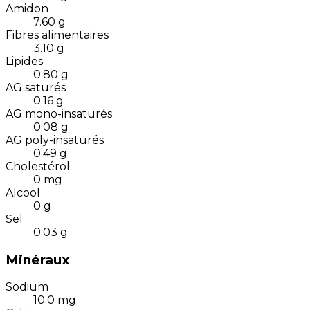
Amidon
7.60
g
Fibres alimentaires
3.10
g
Lipides
0.80
g
AG saturés
0.16
g
AG mono-insaturés
0.08
g
AG poly-insaturés
0.49
g
Cholestérol
0
mg
Alcool
0
g
Sel
0.03
g
Minéraux
Sodium
10.0
mg