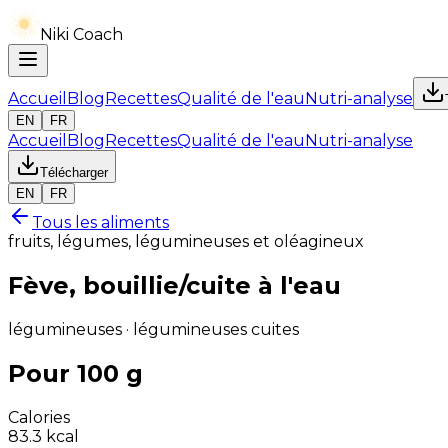
Niki Coach
Accueil
Blog
Recettes
Qualité de l'eau
Nutri-analyse
EN
FR
Accueil
Blog
Recettes
Qualité de l'eau
Nutri-analyse
Télécharger
EN
FR
Tous les aliments
fruits, légumes, légumineuses et oléagineux
Fève, bouillie/cuite à l'eau
légumineuses · légumineuses cuites
Pour 100 g
Calories
83.3
kcal