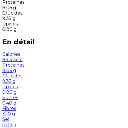
Protéines
8.06
g
Glucides
9.35
g
Lipides
0.80
g
En détail
Calories
83.3
kcal
Protéines
8.06
g
Glucides
9.35
g
Lipides
0.80
g
Sucres
0.40
g
Fibres
3.10
g
Sel
0.03
g