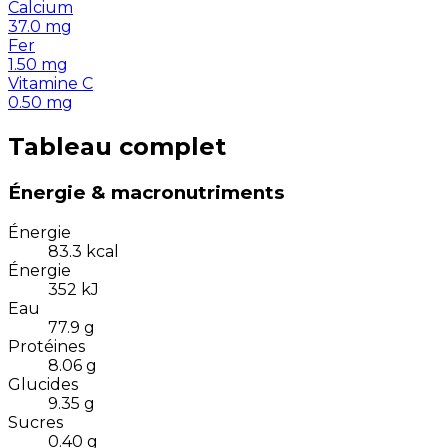
Calcium
37.0
mg
Fer
1.50
mg
Vitamine C
0.50
mg
Tableau complet
Énergie & macronutriments
Énergie
83.3
kcal
Énergie
352
kJ
Eau
77.9
g
Protéines
8.06
g
Glucides
9.35
g
Sucres
0.40
g