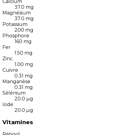
Calcium
37.0
mg
Magnésium
37.0
mg
Potassium
200
mg
Phosphore
160
mg
Fer
1.50
mg
Zinc
1.00
mg
Cuivre
0.31
mg
Manganèse
0.31
mg
Sélénium
20.0
µg
Iode
20.0
µg
Vitamines
Rétinol