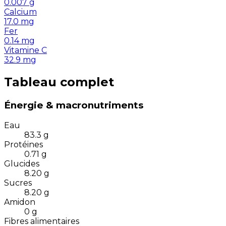
0.007
g
Calcium
17.0
mg
Fer
0.14
mg
Vitamine C
32.9
mg
Tableau complet
Énergie & macronutriments
Eau
83.3
g
Protéines
0.71
g
Glucides
8.20
g
Sucres
8.20
g
Amidon
0
g
Fibres alimentaires