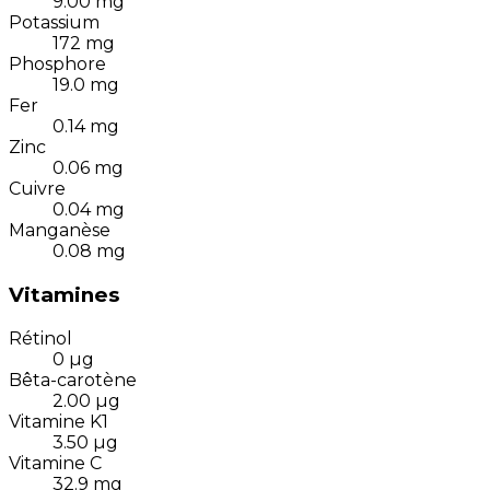
9.00
mg
Potassium
172
mg
Phosphore
19.0
mg
Fer
0.14
mg
Zinc
0.06
mg
Cuivre
0.04
mg
Manganèse
0.08
mg
Vitamines
Rétinol
0
µg
Bêta-carotène
2.00
µg
Vitamine K1
3.50
µg
Vitamine C
32.9
mg