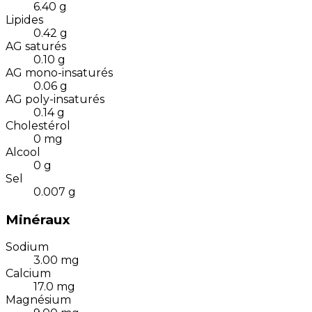
6.40
g
Lipides
0.42
g
AG saturés
0.10
g
AG mono-insaturés
0.06
g
AG poly-insaturés
0.14
g
Cholestérol
0
mg
Alcool
0
g
Sel
0.007
g
Minéraux
Sodium
3.00
mg
Calcium
17.0
mg
Magnésium