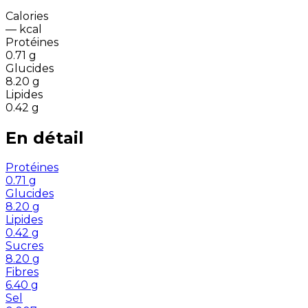
Calories
—
kcal
Protéines
0.71
g
Glucides
8.20
g
Lipides
0.42
g
En détail
Protéines
0.71
g
Glucides
8.20
g
Lipides
0.42
g
Sucres
8.20
g
Fibres
6.40
g
Sel