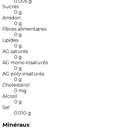
0.005
g
Sucres
0
g
Amidon
0
g
Fibres alimentaires
0
g
Lipides
0
g
AG saturés
0
g
AG mono-insaturés
0
g
AG poly-insaturés
0
g
Cholestérol
0
mg
Alcool
0
g
Sel
0.010
g
Minéraux