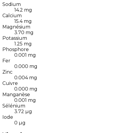
Sodium
14.2
mg
Calcium
15.4
mg
Magnésium
3.70
mg
Potassium
1.25
mg
Phosphore
0.001
mg
Fer
0.000
mg
Zinc
0.004
mg
Cuivre
0.000
mg
Manganèse
0.001
mg
Sélénium
3.72
µg
Iode
0
µg