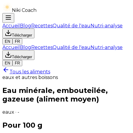
Niki Coach
Accueil
Blog
Recettes
Qualité de l'eau
Nutri-analyse
Télécharger
EN
FR
Accueil
Blog
Recettes
Qualité de l'eau
Nutri-analyse
Télécharger
EN
FR
Tous les aliments
eaux et autres boissons
Eau minérale, embouteilée,
gazeuse (aliment moyen)
eaux · -
Pour 100 g