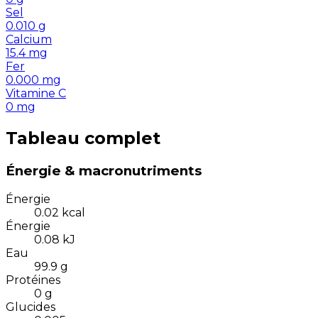
Sel
0.010
g
Calcium
15.4
mg
Fer
0.000
mg
Vitamine C
0
mg
Tableau complet
Énergie & macronutriments
Énergie
0.02
kcal
Énergie
0.08
kJ
Eau
99.9
g
Protéines
0
g
Glucides