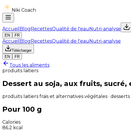
Niki Coach
Accueil
Blog
Recettes
Qualité de l'eau
Nutri-analyse
EN
FR
Accueil
Blog
Recettes
Qualité de l'eau
Nutri-analyse
Télécharger
EN
FR
Tous les aliments
produits laitiers
Dessert au soja, aux fruits, sucré,
produits laitiers frais et alternatives végétales · desser
Pour 100 g
Calories
86.2
kcal