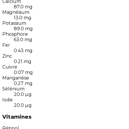
Calcium
87.0
mg
Magnésium
13.0
mg
Potassium
89.0
mg
Phosphore
63.0
mg
Fer
0.43
mg
Zinc
0.21
mg
Cuivre
0.07
mg
Manganèse
0.27
mg
Sélénium
20.0
µg
Iode
20.0
µg
Vitamines
Rétinol