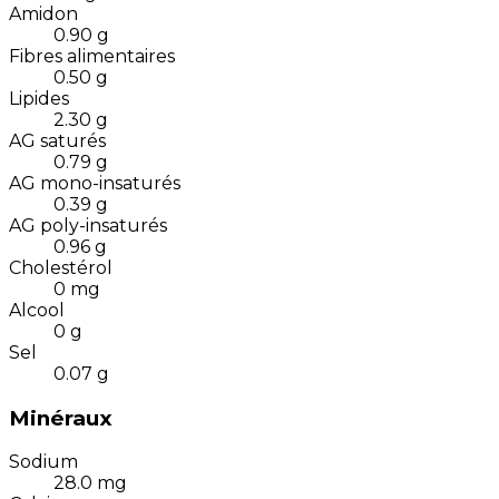
Amidon
0.90
g
Fibres alimentaires
0.50
g
Lipides
2.30
g
AG saturés
0.79
g
AG mono-insaturés
0.39
g
AG poly-insaturés
0.96
g
Cholestérol
0
mg
Alcool
0
g
Sel
0.07
g
Minéraux
Sodium
28.0
mg