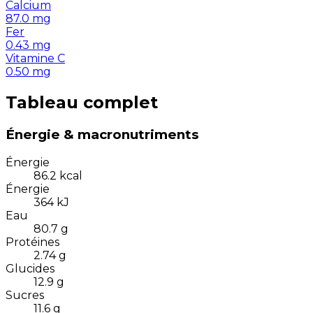
Calcium
87.0
mg
Fer
0.43
mg
Vitamine C
0.50
mg
Tableau complet
Énergie & macronutriments
Énergie
86.2
kcal
Énergie
364
kJ
Eau
80.7
g
Protéines
2.74
g
Glucides
12.9
g
Sucres
11.6
g