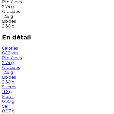
Protéines
2.74
g
Glucides
12.9
g
Lipides
2.30
g
En détail
Calories
86.2
kcal
Protéines
2.74
g
Glucides
12.9
g
Lipides
2.30
g
Sucres
11.6
g
Fibres
0.50
g
Sel
0.07
g