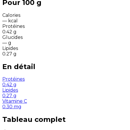
Pour 100 g
Calories
—
kcal
Protéines
0.42
g
Glucides
—
g
Lipides
0.27
g
En détail
Protéines
0.42
g
Lipides
0.27
g
Vitamine C
0.30
mg
Tableau complet