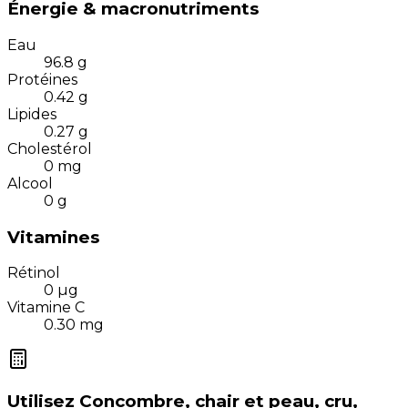
Énergie & macronutriments
Eau
96.8
g
Protéines
0.42
g
Lipides
0.27
g
Cholestérol
0
mg
Alcool
0
g
Vitamines
Rétinol
0
µg
Vitamine C
0.30
mg
Utilisez
Concombre, chair et peau, cru,