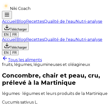
Niki Coach
Accueil
Blog
Recettes
Qualité de l'eau
Nutri-analyse
Télécharger
EN
FR
Accueil
Blog
Recettes
Qualité de l'eau
Nutri-analyse
Télécharger
EN
FR
Tous les aliments
fruits, légumes, légumineuses et oléagineux
Concombre, chair et peau, cru,
prélevé à la Martinique
légumes · légumes et leurs produits de la Martinique
Cucumis sativus L.