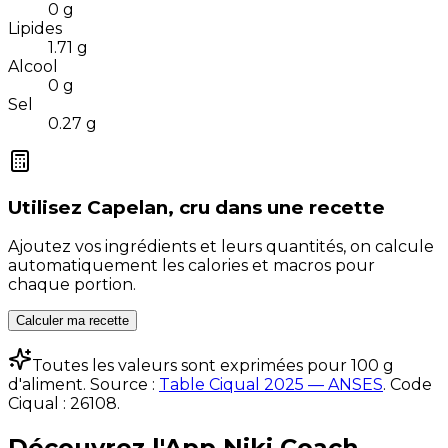
0
g
Lipides
1.71
g
Alcool
0
g
Sel
0.27
g
Utilisez
Capelan, cru
dans une recette
Ajoutez vos ingrédients et leurs quantités, on calcule
automatiquement les calories et macros pour
chaque portion.
Calculer ma recette
Toutes les valeurs sont exprimées pour 100 g
d'aliment. Source :
Table Ciqual 2025 — ANSES
.
Code
Ciqual :
26108
.
Découvrez l'App Niki Coach