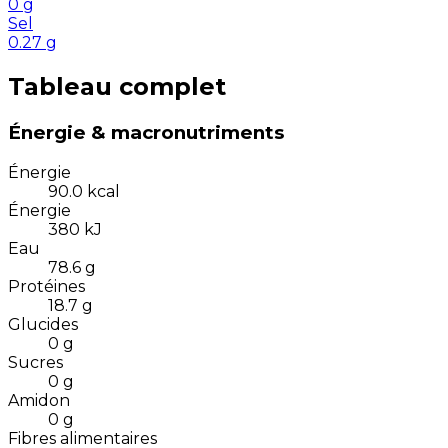
0
g
Sel
0.27
g
Tableau complet
Énergie & macronutriments
Énergie
90.0
kcal
Énergie
380
kJ
Eau
78.6
g
Protéines
18.7
g
Glucides
0
g
Sucres
0
g
Amidon
0
g
Fibres alimentaires