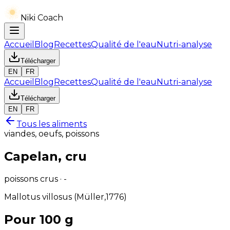
Niki Coach
Accueil
Blog
Recettes
Qualité de l'eau
Nutri-analyse
Télécharger
EN
FR
Accueil
Blog
Recettes
Qualité de l'eau
Nutri-analyse
Télécharger
EN
FR
Tous les aliments
viandes, oeufs, poissons
Capelan, cru
poissons crus · -
Mallotus villosus (Müller,1776)
Pour 100 g